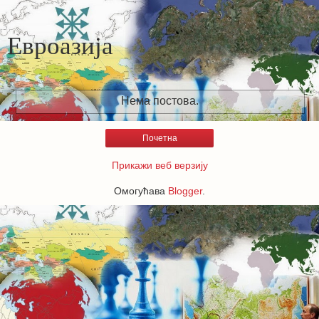
Евроазија
Нема постова.
Почетна
Прикажи веб верзију
Омогућава
Blogger
.